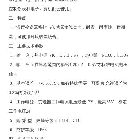
控制仪表和电子计算机配套使用。
二、特点
1
、温度变送器密封与传感器接线盒内，耐震、耐腐蚀、耐潮
湿，可使用环境较差场合。
三、主要技术参数
1
、输
入：热电偶（
K
，
E
，
B
，
S
），热电阻（
Pt100
，
Cu50
）
2
、输
出：在量程范围内输出
4-20mA
、
0-5V
等标准电流电压
信号
3
、基本误差：
+-0.5%FS
；如有特殊需要，可提供 允许误差为
0.2%
的协议产品
4
、工作电源：变送器工作电源电压最低
12V
，最高
35V
，额定
工作电压
24
5
、隔 爆 型：隔爆等级
-dIIBT4
、
CT6
6
、防护等级：
IP65