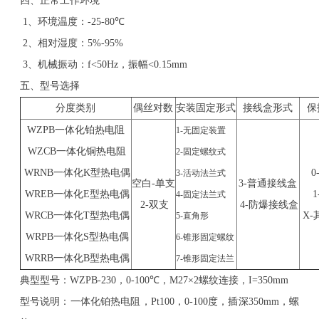
四、正常工作环境
1
、环境温度：
-25-80℃
2
、相对湿度：
5%-95%
3
、机械振动：
f<50Hz
，振幅
<0.15mm
五、型号选择
分度类别
偶丝对数
安装固定形式
接线盒形式
保
WZPB
一体化铂热电阻
1-
无固定装置
WZCB
一体化铜热电阻
2-
固定螺纹式
WRNB
一体化
K
型热电偶
0
3-
活动法兰式
空白
-
单支
3-
普通接线盒
WREB
一体化
E
型热电偶
1
4-
固定法兰式
2-
双支
4-
防爆接线盒
WRCB
一体化
T
型热电偶
X-
5-
直角形
WRPB
一体化
S
型热电偶
6-
锥形固定螺纹
WRRB
一体化
B
型热电偶
7-
锥形固定法兰
典型型号：
WZPB-230
，
0-100℃
，
M27
×
2
螺纹连接，
I=350mm
型号说明：一体化铂热电阻，
Pt100
，
0-100
度，插深
350mm
，螺